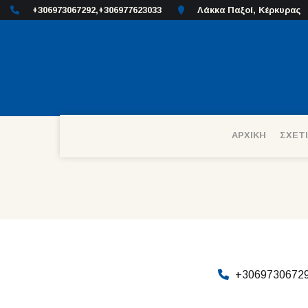
+306973067292,+306977623033
Λάκκα Παξοί, Κέρκυρας
ΑΡΧΙΚΗ
ΣΧΕΤ
+3069730672