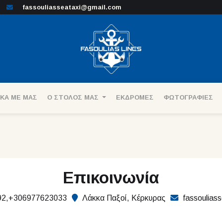
fassouliasseataxi@gmail.com
ΙΚΑ ΜΕ ΜΑΣ
Ο ΣΤΟΛΟΣ ΜΑΣ
ΕΚΔΡΟΜΕΣ
ΦΩΤΟΓΡΑΦΙΕΣ
Επικοινωνία
92,+306977623033
Λάκκα Παξοί, Κέρκυρας
fassoulias