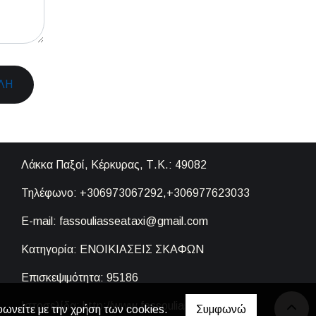
ΛΉ
Λάκκα Παξοί, Κέρκυρας,
Τ.Κ.: 49082
Τηλέφωνο:
+306973067292,+306977623033
E-mail:
fassouliasseataxi@gmail.com
Κατηγορία:
ΕΝΟΙΚΙΑΣΕΙΣ ΣΚΑΦΩΝ
Επισκεψιμότητα:
95186
Ιστοσελίδα:
http://www.fassoulias-lines.gr
φωνείτε με την χρήση των cookies.
Συμφωνώ